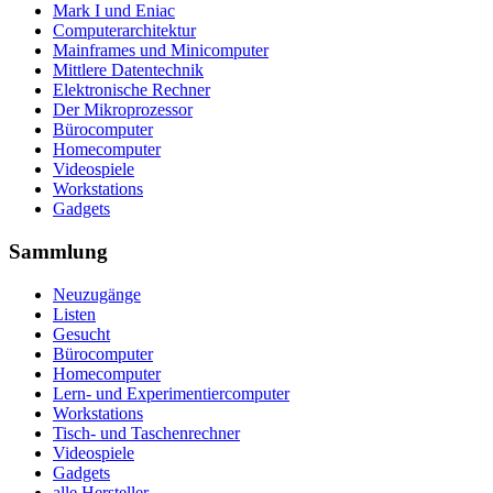
Mark I und Eniac
Computerarchitektur
Mainframes und Minicomputer
Mittlere Datentechnik
Elektronische Rechner
Der Mikroprozessor
Bürocomputer
Homecomputer
Videospiele
Workstations
Gadgets
Sammlung
Neuzugänge
Listen
Gesucht
Bürocomputer
Homecomputer
Lern- und Experimentiercomputer
Workstations
Tisch- und Taschenrechner
Videospiele
Gadgets
alle Hersteller