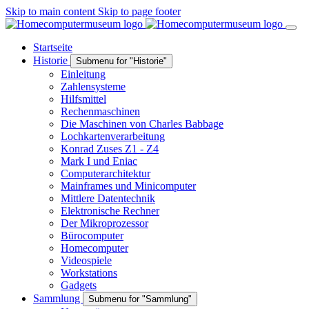
Skip to main content
Skip to page footer
Startseite
Historie
Submenu for "Historie"
Einleitung
Zahlensysteme
Hilfsmittel
Rechenmaschinen
Die Maschinen von Charles Babbage
Lochkartenverarbeitung
Konrad Zuses Z1 - Z4
Mark I und Eniac
Computerarchitektur
Mainframes und Minicomputer
Mittlere Datentechnik
Elektronische Rechner
Der Mikroprozessor
Bürocomputer
Homecomputer
Videospiele
Workstations
Gadgets
Sammlung
Submenu for "Sammlung"