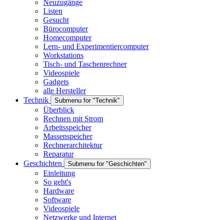
Neuzugänge
Listen
Gesucht
Bürocomputer
Homecomputer
Lern- und Experimentiercomputer
Workstations
Tisch- und Taschenrechner
Videospiele
Gadgets
alle Hersteller
Technik
Submenu for "Technik"
Überblick
Rechnen mit Strom
Arbeitsspeicher
Massenspeicher
Rechnerarchitektur
Reparatur
Geschichten
Submenu for "Geschichten"
Einleitung
So geht's
Hardware
Software
Videospiele
Netzwerke und Internet